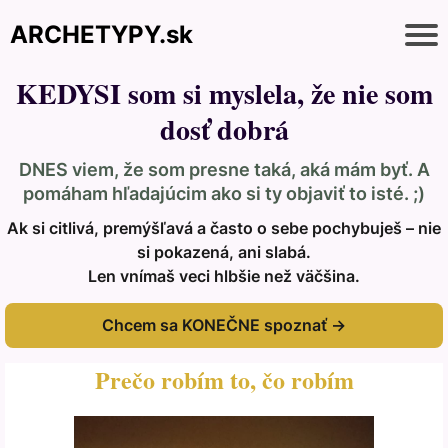
ARCHETYPY.sk
KEDYSI som si myslela, že nie som
dosť dobrá
DNES viem, že som presne taká, aká mám byť. A
pomáham hľadajúcim ako si ty objaviť to isté. ;)
Ak si citlivá, premýšľavá a často o sebe pochybuješ – nie
si pokazená, ani slabá.
Len vnímaš veci hlbšie než väčšina.
Chcem sa KONEČNE spoznať →
Prečo robím to, čo robím