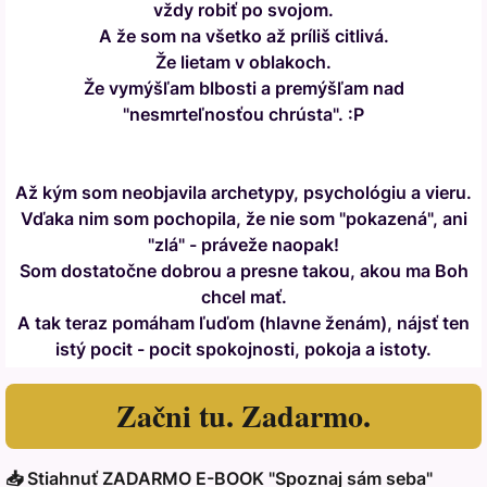
vždy robiť po svojom.
A že som na všetko až príliš citlivá.
Že lietam v oblakoch.
Že vymýšľam blbosti a premýšľam nad
"nesmrteľnosťou chrústa". :P
Až kým som neobjavila archetypy, psychológiu a vieru.
Vďaka nim som pochopila, že nie som "pokazená", ani
"zlá" - práveže naopak!
Som dostatočne dobrou a presne takou, akou ma Boh
chcel mať.
A tak teraz pomáham ľuďom (hlavne ženám), nájsť ten
istý pocit - pocit spokojnosti, pokoja a istoty.
Začni tu. Zadarmo.
📥 Stiahnuť ZADARMO E-BOOK "Spoznaj sám seba"