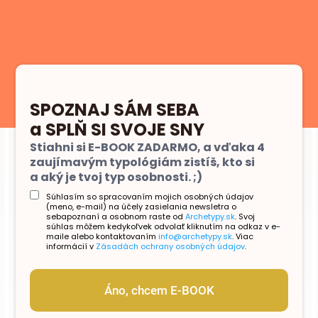
SPOZNAJ SÁM SEBA
a SPLŇ SI SVOJE SNY
Stiahni si E-BOOK ZADARMO, a vďaka 4
zaujímavým typológiám zistíš, kto si
a aký je tvoj typ osobnosti. ;)
Súhlasím so spracovaním mojich osobných údajov
(meno, e-mail) na účely zasielania newsletra o
sebapoznaní a osobnom raste od
Archetypy.sk
. Svoj
súhlas môžem kedykoľvek odvolať kliknutím na odkaz v e-
maile alebo kontaktovaním
info@archetypy.sk
. Viac
informácií v
Zásadách ochrany osobných údajov
.
Áno, chcem E-BOOK