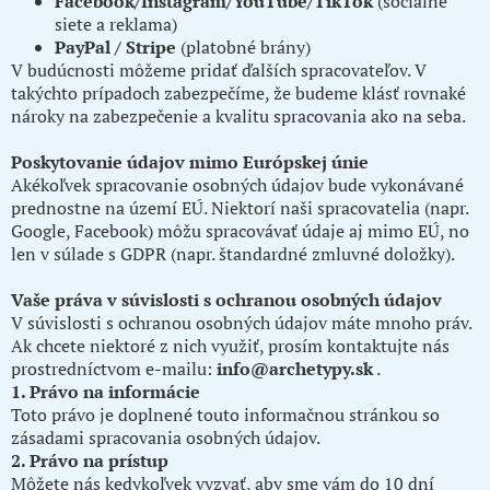
Facebook/Instagram/YouTube/TikTok
(sociálne
siete a reklama)
PayPal / Stripe
(platobné brány)
V budúcnosti môžeme pridať ďalších spracovateľov. V
takýchto prípadoch zabezpečíme, že budeme klásť rovnaké
nároky na zabezpečenie a kvalitu spracovania ako na seba.
Poskytovanie údajov mimo Európskej únie
Akékoľvek spracovanie osobných údajov bude vykonávané
prednostne na území EÚ. Niektorí naši spracovatelia (napr.
Google, Facebook) môžu spracovávať údaje aj mimo EÚ, no
len v súlade s GDPR (napr. štandardné zmluvné doložky).
Vaše práva v súvislosti s ochranou osobných údajov
V súvislosti s ochranou osobných údajov máte mnoho práv.
Ak chcete niektoré z nich využiť, prosím kontaktujte nás
prostredníctvom e-mailu:
info@archetypy.sk
.
1. Právo na informácie
Toto právo je doplnené touto informačnou stránkou so
zásadami spracovania osobných údajov.
2. Právo na prístup
Môžete nás kedykoľvek vyzvať, aby sme vám do 10 dní