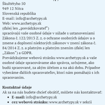
Škultétyho 50
949 12 Nitra
Slovenská republika
E-mail:
info@archetypy.sk
Web:
www.archetypy.sk
(ďalej len „prevádzkovateľ“)
spracúvajú vaše osobné údaje v súlade s ustanoveniami
Zákona č. 122/2013 Z. z. o ochrane osobných údajov a o
zmene a doplnení niektorých zákonov v znení zákona č.
84/2014 Z. z. a platným a platným znením (ďalej len
„Zákon“) a GDPR.
Prevádzkujeme webovú stránku
www.archetypy.sk
a vaše
osobné údaje spracovávame ako správca, určujeme, ako
budú spracované, za akým účelom a na akú dobu. Prípadne
vyberáme ďalších spracovateľov, ktorí nám pomáhajú s ich
spracovaním.
Kontaktné údaje
Ak sa na nás budete chcieť obrátiť, môžete nás kontaktovať:
E-mail:
info@archetypy.sk
cez webovú stránku:
www.archetypy.sk
v sekcii