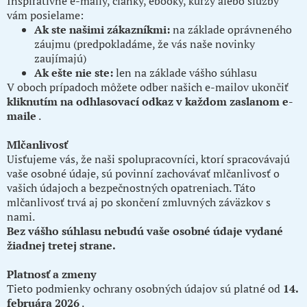
Inšpiratívne e-maily, články, ebooky, kurzy alebo služby
vám posielame:
Ak ste našimi zákazníkmi:
na základe oprávneného
záujmu (predpokladáme, že vás naše novinky
zaujímajú)
Ak ešte nie ste:
len na základe vášho súhlasu
V oboch prípadoch môžete odber našich e-mailov ukončiť
kliknutím na odhlasovací odkaz v každom zaslanom e-
maile
.
Mlčanlivosť
Uisťujeme vás, že naši spolupracovníci, ktorí spracovávajú
vaše osobné údaje, sú povinní zachovávať mlčanlivosť o
vašich údajoch a bezpečnostných opatreniach. Táto
mlčanlivosť trvá aj po skončení zmluvných záväzkov s
nami.
Bez vášho súhlasu nebudú vaše osobné údaje vydané
žiadnej tretej strane.
Platnosť a zmeny
Tieto podmienky ochrany osobných údajov sú platné od
14.
februára 2026
.