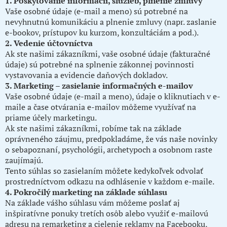
1. Poskytovanie informácií, služieb, plnenie zmluvy
Vaše osobné údaje (e-mail a meno) sú potrebné na
nevyhnutnú komunikáciu a plnenie zmluvy (napr. zaslanie
e-bookov, prístupov ku kurzom, konzultáciám a pod.).
2. Vedenie účtovníctva
Ak ste našimi zákazníkmi, vaše osobné údaje (fakturačné
údaje) sú potrebné na splnenie zákonnej povinnosti
vystavovania a evidencie daňových dokladov.
3. Marketing – zasielanie informačných e-mailov
Vaše osobné údaje (e-mail a meno), údaje o kliknutiach v e-
maile a čase otvárania e-mailov môžeme využívať na
priame účely marketingu.
Ak ste našimi zákazníkmi, robíme tak na základe
oprávneného záujmu, predpokladáme, že vás naše novinky
o sebapoznaní, psychológii, archetypoch a osobnom raste
zaujímajú.
Tento súhlas so zasielaním môžete kedykoľvek odvolať
prostredníctvom odkazu na odhlásenie v každom e-maile.
4. Pokročilý marketing na základe súhlasu
Na základe vášho súhlasu vám môžeme poslať aj
inšpiratívne ponuky tretích osôb alebo využiť e-mailovú
adresu na remarketing a cielenie reklamy na Facebooku,