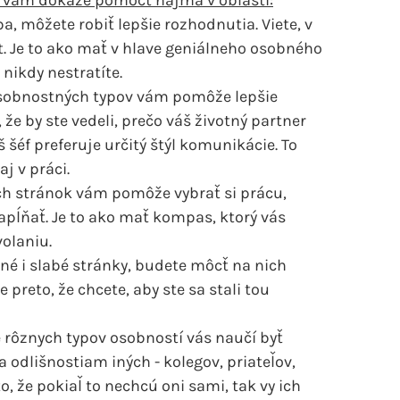
í vám dokáže pomôcť najmä v oblasti:
a, môžete robiť lepšie rozhodnutia. Viete, v
st. Je to ako mať v hlave geniálneho osobného
 nikdy nestratíte.
osobnostných typov vám pomôže lepšie
že by ste vedeli, prečo váš životný partner
 šéf preferuje určitý štýl komunikácie. To
j v práci.
ých stránok vám pomôže vybrať si prácu,
apĺňať. Je to ako mať kompas, ktorý vás
volaniu.
lné i slabé stránky, budete môcť na nich
e preto, že chcete, aby ste sa stali tou
 rôznych typov osobností vás naučí byť
 odlišnostiam iných - kolegov, priateľov,
, že pokiaľ to nechcú oni sami, tak vy ich