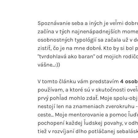
Spoznávanie seba a iných je veľmi dob
začína v tých najnenápadnejších momen
osobnostných typológií sa začala už v 
zistiť, čo je na mne dobré. Kto by si bo
"tvrdohlavá ako baran" od mojich rodič
vášne...:))
V tomto článku vám predstavím
4 osob
používam, a ktoré sú v skutočnosti oveľ
prvý pohľad mohlo zdať. Moje spolu-obj
nestojí len na znameniach zverokruhu -
ceste... Moje mentorovanie a pomoc ľu
pochopení každej ľudskej povahy, v odha
tiež v rozvíjaní dlho potláčanej sebalá