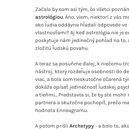
Začala by som asi tým, čo všetci poznáme
astrológiou
. Áno, viem, niektorí z vás m
ako ľudia oddávna hľadali odpovede vo 
vlastnosťami? Aj keď astrológia nie je e
poskytuje nám jedinečný pohľad na to, 
zložitú ľudskú povahu.
A teraz sa posuňme ďalej, k niečomu tr
nástroj, ktorý rozdeľuje osobnosti do dev
viac, a bola som neskutočne očarená t
dokáže opísať jedinečnosť ľudskej psych
a tieňmi... Predstavte si, že by ste moh
partnera a skutočne pochopiť, prečo rea
hodnota Enneagramu.
A potom prišli
Archetypy
- a bolo to, a