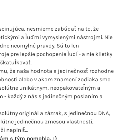
scinujúca, nesmieme zabúdať na to, že
etickými a ľuďmi vymyslenými nástrojmi. Nie
dne neomylné pravdy. Sú to len
 pre lepšie pochopenie ľudí - a nie klietky
 škatuľkovať.
omu, že naša hodnota a jedinečnosť rozhodne
obnosti alebo v akom znamení zodiaka sme
 absolútne unikátnym, neopakovateľným a
 - každý z nás s jedinečným poslaním a
solútny originál a zázrak, s jedinečnou DNA,
lútne jedinečnou zmesou vlastností,
í naplniť...
vám s tým pomohla. ;)