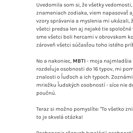
Uvedomila som si, že všetky vedomosti,
znameniach zodiaka, viem napasovať aj 
vzory správania a myslenia mi ukázali,
všetci predsa len aj nejaké tie spoločné
sme všetci boli hercami v obrovskom ko
zároveň všetci súčasťou toho istého prí
No a nakoniec,
MBTI
- moja najmladšia l
rozdeľuje osobnosti do 16 typov, mi pom
znalosti o ľuďoch a ich typoch. Zoznámi
mriežku ľudských osobností - síce nie 
poučnú.
Teraz si možno pomyslíte: "To všetko zni
to je skvelá otázka!