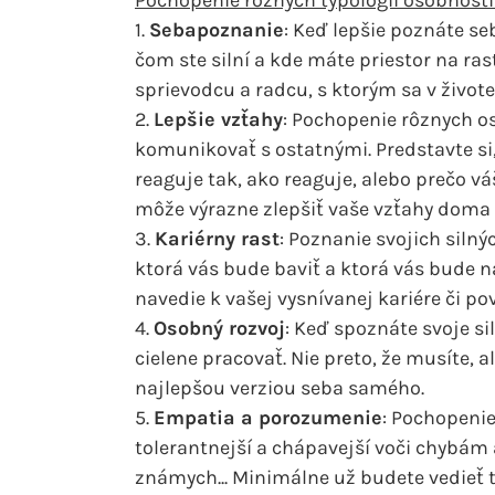
Pochopenie rôznych typológii osobnost
1.
Sebapoznanie
: Keď lepšie poznáte seb
čom ste silní a kde máte priestor na ra
sprievodcu a radcu, s ktorým sa v živote
2.
Lepšie vzťahy
: Pochopenie rôznych 
komunikovať s ostatnými. Predstavte si, 
reaguje tak, ako reaguje, alebo prečo váš
môže výrazne zlepšiť vaše vzťahy doma a
3.
Kariérny rast
: Poznanie svojich siln
ktorá vás bude baviť a ktorá vás bude n
navedie k vašej vysnívanej kariére či po
4.
Osobný rozvoj
: Keď spoznáte svoje si
cielene pracovať. Nie preto, že musíte, al
najlepšou verziou seba samého.
5.
Empatia a porozumenie
: Pochopenie
tolerantnejší a chápavejší voči chybám a
známych... Minimálne už budete vedieť to