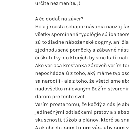
určite nezmeníte. ;)
A čo dodať na záver?
Hoci je cesta sebapoznávania naozaj fa
všetky spomínané typológie sú iba teor
sú to žiadne náboženské dogmy, ani žia
zjednodušené pomôcky a zábavné nástroje
či škatuľky, do ktorých by sme ľudí mali
Ako veriaca kresťanka zároveň verím t
nepochádzajú z toho, aký máme typ os
sa narodili - ale z toho, že všetci sme
nadovšetko milovaným Božím stvorením
darom pre tento svet.
Verím proste tomu, že každý z nás je ab
jedinečnými odtlačkami prstov a s abso
skúseností, túžob a plánov, ktoré sa snaž
A ak chcete,
som tu pre vás, aby som 