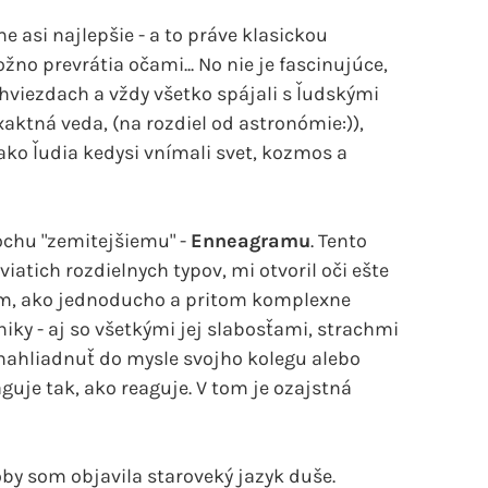
 asi najlepšie - a to práve klasickou
ožno prevrátia očami... No nie je fascinujúce,
hviezdach a vždy všetko spájali s ľudskými
xaktná veda, (na rozdiel od astronómie:)),
ako ľudia kedysi vnímali svet, kozmos a
ochu "zemitejšiemu" -
Enneagramu
. Tento
iatich rozdielnych typov, mi otvoril oči ešte
ým, ako jednoducho a pritom komplexne
iky - aj so všetkými jej slabosťami, strachmi
li nahliadnuť do mysle svojho kolegu alebo
guje tak, ako reaguje. V tom je ozajstná
koby som objavila staroveký jazyk duše.