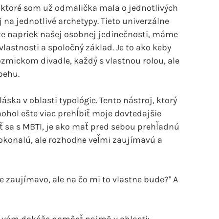
 ktoré som už odmalička mala o jednotlivých
na jednotlivé archetypy. Tieto univerzálne
 že napriek našej osobnej jedinečnosti, máme
 vlastnosti a spoločný základ. Je to ako keby
zmickom divadle, každý s vlastnou rolou, ale
behu.
áska v oblasti typológie. Tento nástroj, ktorý
ohol ešte viac prehĺbiť moje dovtedajšie
ť sa s MBTI, je ako mať pred sebou prehľadnú
dokonalú, ale rozhodne veľmi zaujímavú a
e zaujímavo, ale na čo mi to vlastne bude?" A